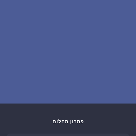
שאלות נפוצות
פענוח חלום אנושי
עלינו
מדיניות פרטיות
הסכם שימוש
1
פתרון החלום