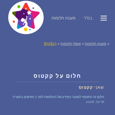
פירוש חלומות
בס"ד
פענוח חלומות
יומן החלומות שלך (0)
>
פענוח חלומות
>
אוסף חלומות
>
650613
סמלים בחלום
אוסף החלומות
חלום על קקטוס
על מה חולמים
שאני
קקטוס
חלומות נפוצים
חלום זה התווסף למאגר המידע של החלומות לפני 2 חודשים בתאריך
יוני 02, 2026
רכישת אוצר החלומות
$