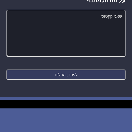
על מה חלמתם?
חדש: רכישת בסיס הנתונים של החלומות והפירושים
WE SUPPORT ISRAEL ✡