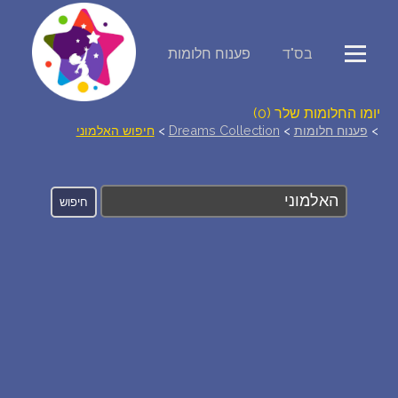
בס"ד
פענוח חלומות
פירוש חלומות
יומן החלומות שלך (0)
>
פענוח חלומות
>
Dreams Collection
>
חיפוש האלמוני
סמלים בחלום
אוסף החלומות
על מה חולמים
חלומות נפוצים
רכישת אוצר החלומות
$