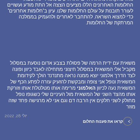
החלומות האחרונים הללו מציעים הצצה אל התת מודע ועשויים
לעורר תובנות על עולם החלומות שלנו. עיון ב"חלומות אחרונים"
כדי למצוא השראה, להתחבר לאחרים ולהעמיק בממלכה
המרתקת של החלומות.
משאית עם ידית הרמה של פסולת בצבע אדום נוסעת במסלול
מקביל אלי המשאית במסלול חיצוני מתחילה לאבד כיוון ופונה
לצד הדרך אלמוני יוצא ממנה נראה מתנדנד הולך לקידומת
המשאית ונופל אני צופה ומבקשת להזעיק עזרה לפתע הכף של
המשאית נעה לכיוון
האלמוני
מרימה אותו מטלטלת אותו וזורקת
אותו מהצד השני של המשאית מול העיניים שלי כשגופו נופל
מחולק לשני חלקים אין הרבה דם וגם אני לא מרגישה פחד שזה
מוזר
יולי 28, 2022
>
קראו את פענוח החלום