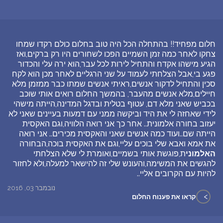
חלום מפחיד!! ‎בהתחלה הכל היה טוב בחלום ‎כולם רקדו שמחו
צחקו ‎לאחר כמה זמן השמיים הפכו לשחורים ‎היו רק ברקים,ואז
הגיע מישהו אקדח ‎והתחיל לירות לכל עבר,הוא ירה עלי והכדור
פגע בי,אבל הצלחתי לעמוד על שני הרגליים ‎לאחר מכן הוא לקח
סכין והתחיל לדקור אנשים,ראיתי אנשים שמתו כבר ממזמן מלא
חיילים,מלא אנשים מהעבר, ‎בהמשך החלום רואים אותי ‎שוכב
בכביש שאני מלא דם, ‎עטוף בטלית ובדגל המדינה,הייתה מישהי
לידי שאחזה לי את היד ‎וביקשה ממני עם דמעות בעיינים שאני לא
יעזוב ‎בחורה אלמונית.. ‎אחר כך אני רואה הלוויה,וגם האקסית
הייתה שם..ועוד כמה אנשים שאני והאקסית מכירים.. אני רואה
את אמא ואבא שלי בוכים עליי,וגם את האקסית בוכה,הבחורה
האלמוני
ת,פוגשת אותי בשמיים,ואומרת לי שלא הצלחתי
להגשים את המשימה,והעונש שלי זה להישאר למעלה,ולא לחזור
להיות עם הקרובים אליי..
נובמבר 03, 2016
>
קראו את פענוח החלום