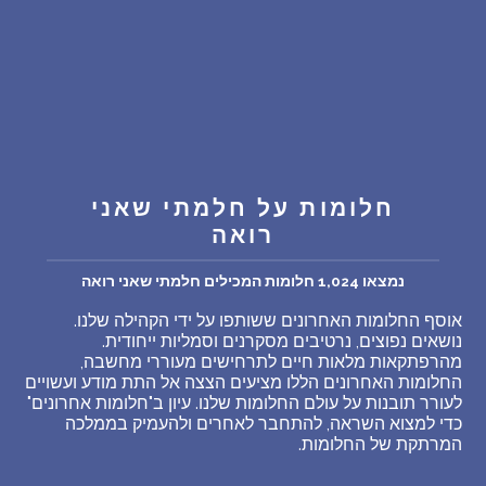
שאלות נפוצות
פענוח חלום אנושי
עלינו
חלומות על חלמתי שאני
מדיניות פרטיות
רואה
הסכם שימוש
נמצאו 1,024 חלומות המכילים חלמתי שאני רואה
אוסף החלומות האחרונים ששותפו על ידי הקהילה שלנו.
1
נושאים נפוצים, נרטיבים מסקרנים וסמליות ייחודית.
מהרפתקאות מלאות חיים לתרחישים מעוררי מחשבה,
החלומות האחרונים הללו מציעים הצצה אל התת מודע ועשויים
לעורר תובנות על עולם החלומות שלנו. עיון ב"חלומות אחרונים"
כדי למצוא השראה, להתחבר לאחרים ולהעמיק בממלכה
המרתקת של החלומות.