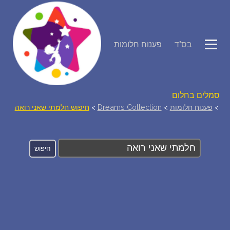
פירוש חלומות
בס"ד
פענוח חלומות
יומן החלומות שלך (0)
סמלים בחלום
>
פענוח חלומות
>
Dreams Collection
>
חיפוש חלמתי שאני רואה
אוסף החלומות
על מה חולמים
חלומות נפוצים
רכישת אוצר החלומות
$