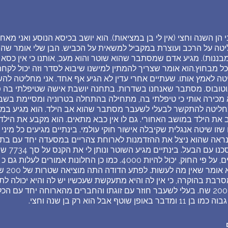
 הן השנה וחצי (אין לי בן במציאות). הוא יושב בכיסא הנוסע ואני מאח
ה על הרכב ועוצרת במקביל למשאית על הכביש. הבן שלי אומר שהוא
מבננות). מגיע אדם שמסתבר שהוא שוטר והוא מעכ, אותנו כי אין כסא ת
יטה לאמץ אותו. שעתיים אחרי עדין לא הגיע אף אחד. אני מחליטה לה
וטובוס. מסתבר שאנחנו בשדרות. בתחנה יושבת אישה שטיפלתי בה 
כירה אותי כי טיפלתי בה, מתחילה בהתחלה בטרוניה ומסיימת בשבחי
 מחליטה להתקשר לבעלי לשעבר מסתבר שהוא אב הילד. הוא מגיע במכ
ב את הילד במושב האחורי. גם לו אין כבא מתאים. הוא מקבע את הילד
זו שיטה אנגלית שקיבלה אישור חוקי עולמי. בינתיים מגיעים כל מינ
נראה שהוא ניצל את ההזדמנות לארוחת צהריים במסעדה יחד עם בת זו
ששנינו הסת
לעורך די
מסרבת בהוקרה, כי אין לה והיא מתעקשת שעכשיו יש לה והיא יכולה ל
כולם לחלק לי שטרות של 200 שח. בעלי לשעבר חוזר עם זוגתו והחברים מהארוחה יחד 
ף אבל הוא רק בן שנה וחצי.