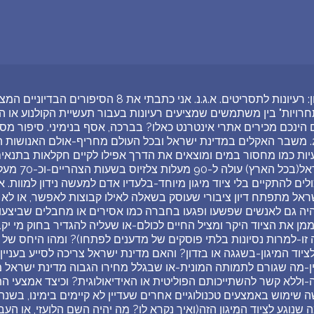
אל: "dreamon.co.il". הנדון: רעיונות לתסריטים. א.ג.נ. אני כתבתי את 8 הסיפורים הבדיוניים המצ"ב-ואני מחפש אתרי אינטרנט שעורכים מעין "תחרויות" בין משתמשים שמציעים רעיונות בעבור תעשיית הקולנוע או הטלוויזיה אליהם ניתן להגיש סיפורים כאלו. האם הינכם מכירים אתרי אינטרנט כאלו? בברכה, אסף בנימיני. סיפור מספר 1-טמפרטורות קטלניות: השנה היא 2070. משבר האקלים במדינת ישראל ובכל העולם מחריף-אולם האנושות הצליחה באמצעים טכנולוגיים להתגבר על בעיות כמו מחסור במים ומוצאים את הדרך אפילו לקיים חקלאות בתנאים אלו. בכל ימות השנה הטמפרטורה במדינת ישראל(בכל הארץ) עולה ל-90 מעלות צלזיוס בשעות הצהריים-וכ-70 מעלות צלזיוס בשעות הלילה. במציאות כזו אנשים לא יכולים להתקיים בלי ציוד מיגון מיוחד-בלעדיו אדם למעשה נידון למוות. אלא שמדובר בציוד מדעי מתוחכם ויקר-ובמדינת ישראל מתפתח דיון ציבורי שעוסק בשאלה לאילו קבוצות לאפשר, או לא לאפשר גישה לציוד הזה: האם זכאות לשימוש בו תהיה גם לאנשים שפשעו ופגעו בחברה כמו אסירים או מחבלים שביצעו פיגועים או פעולות טרור? האם על המדינה לממן את הציוד היקר ומציל החיים לכולם-או שעליה להגדיר בחוק מי יקבל אותו ומי לא(ואין בנמצא ציוד חלופי למטרה זו-למרות נסיונות בלתי פוסקים של מדענים לפתחו)? ומהו היחס של מערכת המשפט כלפי מי שמונע מאדם אחר גישה לציוד המיגון-בשגגה או בזדון? והאם מדינת ישראל צריכה לסייע בעניין למדינות עולם שלישי בהן הציוד חסר או לא תקין-מה שגורם לתמותה המונית-או שבגלל מחירו הגבוה מדינת ישראל מחויבת לספק את הגנה הזו קודם כל לאזרחיה שלה-וללא קשר להשתייכותם הפוליטית או האידיאולוגית? וכיצד אמצעי התקשורת: רדיו, טלוויזיה, עיתונות או תקשורת שעושה שימוש באמצעים טכנולוגיים אחרים שעדיין לא קיימים בימינו, בשנת 2022 מסקרים את הנושאים שקשורים לכל מה שנוגע לציוד המיגון הזה(ואיך נקרא לו? מה יהיה השם הלועזי, או העברי?). וישנן דילמות נוספות שקשורות לאותו ציוד מיגון: בחלק מן המפעלים שמייצרים אותו עושים שימוש בשמן שמופק מבעלי חיים שאינם כשרים-שימוש שהינו חלק חיוני בתהליך הייצור, בלעדיו לא ניתן לקבל את המוצר הסופי. הרבנים הראשיים אינם מתירים את השימוש בציוד הזה מסיבות הלכתיות-ולכן בציבור הדתי והחרדי מצאו דרך לייצר את אותו ציוד מיגון בשימוש בשמן שמופק מבעלי חיים כשרים בלבד-מה שמייקר את כל תהליך הייצור באופן ניכר. במצב זה נוצרים מתחים בין הציבור החילוני שטוען כי הוא לא מוכן לממן את הוצאות הייצור העודפות-לבין הציבור החרדי בו טוענים כי מאחר ומדינת ישראל היא מדינתו של העם היהודי, ולצורך שמירה על אופיה היהודי של המדינה על כל הציבור להשתתף בעלויות עודפות אלו. הצורך במימון אותם מפעלים מיוחדים גם עולה במערכות בחירות השונות-תוך ויכוחים מרים, יצריים מאוד ואינסופיים בין המפלגות השונות. כמובן שגם בקרב המוסלמים בעולם, להם יש מערכת של מעין כשרות ייחודית להם(כשרות שמכונה כידוע בשם "חלאל")-שגם כן גורמת לייקור בתהליך הייצור מתעוררים ויכוחים עזים בין המצדדים בצורך לתשלום העלויות העודפות בכדי לא לעבור על חוקי דת האיסלם לבין אלו הסבורים כי יש להקצות כספים אלו למטרות חברתיות למען אנשים נזקקים או חולים. וישנן גם השלכות גיאו-פוליטיות: חלק ניכר מן המוסלמים באירופה, שבינתיים הפכו לרוב ביבשת מצדדים במפעלים שלהם עם כל העלויות העודפות. האוכלוסיות הנוצריות מסרבות לציית-וכתוצאה מכך אנו עדים לעימותים בלתי פוסקים שגולשים למלחמות דת של ממש. המצב ביבשת מגיע לתוהו-ובוהו מוחלט-והתערבות המעצמות רק מחריפה את המצב בגלל האינטרסים המנוגדים כאשר כל מעצמה מתערבת בסיוע לצד אחר בלחימה. מדינת ישראל אינה מתערבת בנעשה-אולם שירותי הבטחון במדינת ישראל מודאגים מכך מאוד בשל קרבתם היחסית של חלק מן האזורים בהם מתנהלים הקרבות באותו איחוד אירופי שחדל מלתפקד ברמה האזרחית מכל בחינה שהיא-והפך לזירת התגוששות אינסופית בה נופלים קורבנות רבים. בישראל נעשים מאמצים רבים לחלץ אוכלוסיות יהודיות מאזורי הקרבות ולסייע להן לעלות לישראל-אולם בגלל המשאבים הגדולים שמדינת ישראל עצמה נאלצת לשלם עבור ייצורו של ציוד המיגון נותר תקציב קטן מאוד עבור שירותי הבטחון שעוסקים בפעילויות אלו. עובדי התעשיות הבטחוניות יוצאים להפגנות גדולות, מקימים מחאה ציבורית גדולה שנמשכת שנים ארוכות והם אינם מאמינים למדינת ישראל כי אין די תקציבים לפעולות ההצלה. מחאות אלו אינן מצליחות ולטענת המוחים ממשלות ישראל השונות מגלות כלפיהן אטימות מוחלטת. בצר להם, ולנוכח מצב בלתי נסבל זה בו לא ניתן לממן את פעולות ההצלה שירותי הבטחון הישראלים מנסים כל העת לחפש דרכים חדשניות ויצירתיות בכדי לחלץ את היהודים שנקלעו לאזורי הקרבות באירופה המדממת: נסיון לגייס כספים באמצעות עמותות מיוחדות, וכן פנייה לאנשים צעירים שבקיאים בתחומי הטכנולוגיה בצפייה לקבלת רעיונות חדשניים ויצירתיים לפעולות החילוץ הללו. סיפור מספר 2-משק חרקים: בתעשיות הצבאיות בכל העולם מפתחים כלי נשק מסוג חדש: חרקים אלקטרוניים מעופפים, שנשלטים מרחוק על ידי מחשבים. השבבים שמותקנים בחרק זעיר זה מתוכנתים "להתיישב" על מטרה מסוימת(כלומר: חיילים מצבא האויב) ולהזריק להם רעל קטלני שיגרום למותם תוך שניות בודדות. מייד לאחר מכן פועל מנגנון השמדה עצמית, בו החרק האלקטרוני למעשה "מחסל את עצמו" באמצעות פיצוץ מבוקר. מדינות שונות מפתחות כלי נשק זה באופן חשאי-כאשר המהירות בה פועל אותו חרק מקשה מאוד על גילויו-כאשר כל פעולותיו-"ההתיישבות" על הקורבן, הזרקת הרעל האוטומטית וכן הפיצוץ המבוקר נמשכים מספר עשיריות השנייה בלבד. אלא שחלק מן השירותים החשאיים של חלק ממדינות העולם מצליחים לגלות את קיומם של מערכות אלו אצל מדינות אויב-דבר שנשמר גם הוא בסודיות מוחלטת. שרותי הבטחון במדינת ישראל מחליטים להצטרף ל"אופנה" הזו אולם עושים בכל זאת דבר שהינו ייחודי לישראל-שלא קיים בשום מדינה אחרת. בכל העולם המתקנים בהם מיוצרים חרקים אלקטרוניים אלו הם קטנים מאוד-והגדולים שבהם מגיעים לכמה מטרים מעוקבים לכל היותר למתקן-ולשם המחשה: בסלון של בית רגיל נכנסים לפחות כמה מאות מתקנים כאלו. אלא שבמדינת ישראל מתרחשת מציאות שונה, ומקוממת בהרבה: מוקמים מתקני ענק באזורים נרחבים-שכמובן בשל סודיותם איש אינו יודע מה באמת נעשה בהם. אזרחי ישראל נותרים חסרי אונים: בגלל השטחים הנרחבים שמוקצים לכל אותם מתקני ייצור(שכמובן אינם הכרחיים: הרי ניתן בהחלט לייצר חרקים אלקטרוניים אלו בשטחים אפסיים וקטנים לאין שיעור) לא נותר מקום לצרכים אזרחיים חיוניים כמו בתי חולים, גני ילדים, בתי ספר-ולמעשה כל המשק הישראלי משועבד לטובת מתקנים ס