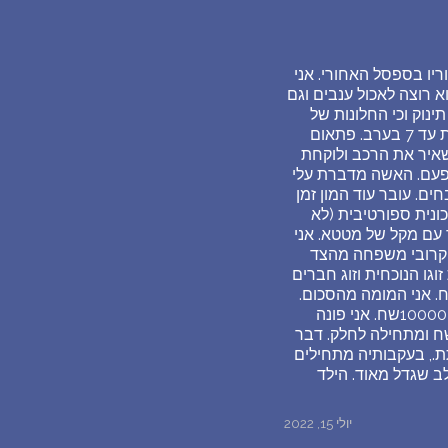
וריו בספסל האחורי. אני
 רוצה לאכול ענבים וגם
ינוק וכי החלונות של
הרכב אטומים מדי למסתכל מבחוץ.הוא אומר שצריך להמתין למישנו שיבוא לסדר וזה יכול לקחת עד 7 בערב. פתאום
שאיר את הרכב ולוקחת
פעם. האשה מדברת עלי
ם. עובר עוד המון זמן
ונית ספורטיבית (לא
 עם מקל של מטטא. אני
י קרובי משפחה מהצד
גו הנוכחית וזוג חברים
כסכנו עם הבעל. בינתיים מגיע השוטר ונותן לי את הקנס על סך 7734 שח. אני המומה מהסכום.
באינטרנט כתוב שהמחירים, על פי החוק, יכול להיות 4000. כמו כן החלונות אמורים לעלות גם כ 10000שח. אני פונה
ן שנמצא שם, הוא אומר שאין מה לעשות. לפתע הדודה התה מוציאה שטרות של 200 שח ומתחילה לחלק. דבר
תת., בעקבותיה מתחילים
עם הכלב שגדל מאוד. הילד
יולי 15, 2022