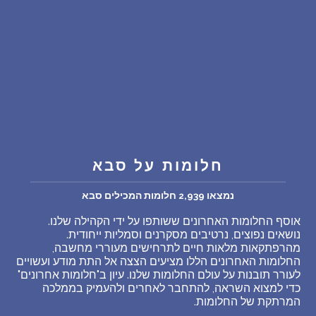
שאלות נפוצות
פענוח חלום אנושי
עלינו
מדיניות פרטיות
חלומות על סבא
הסכם שימוש
נמצאו 2,939 חלומות המכילים סבא
אוסף החלומות האחרונים ששותפו על ידי הקהילה שלנו.
7
נושאים נפוצים, נרטיבים מסקרנים וסמליות ייחודית.
מהרפתקאות מלאות חיים לתרחישים מעוררי מחשבה,
החלומות האחרונים הללו מציעים הצצה אל התת מודע ועשויים
לעורר תובנות על עולם החלומות שלנו. עיון ב"חלומות אחרונים"
כדי למצוא השראה, להתחבר לאחרים ולהעמיק בממלכה
המרתקת של החלומות.