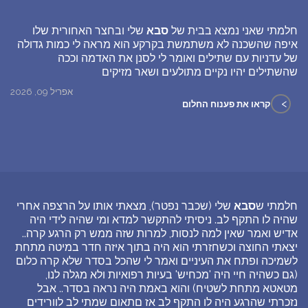
חלמתי שאני נמצא בבית של
סבא
שלי ובחצר האחורית שלו
איפה שהשכנה לא משתמשת בקרקע הוא מראה לי כמות גדולה
של עדניות עם שתילים ואומר לי לסנן את האדמה וככה
שהשתילים יהיו נקיים מתולעים ושאר מזיקים
אפריל 09, 2026
>
קראו את פענוח החלום
חלמתי ש
סבא
שלי (שכבר נפטר), מצאתי אותו על הרצפה אחרי
שהיה לו התקף לב. ניסיתי להתקשר למדא ומי שהיה לידי היה
אדיש ואמר שאין למה לנסות, למרות שזה ממש רק הרגע קרה..
יצאתי החוצה וכשחזרתי הוא היה בתוך איזה חדר במיטה מתחת
לשמיכה ופתח את העיניים ואמר לי שהכל בסדר שלא קרה כלום
(גם כשהיה חיי היה 'מכחיש' בעיות רפואיות ולא מגלה לנו,
מטאטא מתחת לשטיח) והוא באמת היה נראה בסדר.. אבל
נזכרתי שהרגע היה לו התקף לב אז םתאום שמתי לב לוורידים