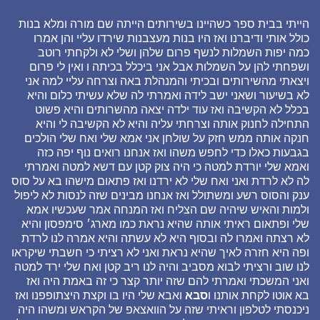
הייתי בבית ספר כשהיינו בשירותים הייתה שם מורה ומלא בנות
כולל אותי ודיברנו ואז היו בנות מעצבנות שירדו עליי והן אמרו
כמה יפות השמלות לנשף פרום שלהן ושלי לא ולקחתי רוטב
ושפחתי להן על השמלות אבל אני ביכלל בכיתה ו ואין לי פרום
ויצאתי מהשירותים ובכיתי והמנהלת באה וצרחה עליי למה אני
לא בשיעור ושאני ישב לידה ואמרתי לה שלא עשיתי כלום והיא
בכלל לא הקשיבה ואז עוד ילדה יצאה מהשרותים והיא פשוט
התחילה לחנוק אותה וצרחתי עליה והיא לא הקשיבה לי והיא
חנקה אותה ממש חזק על שולחן אני אמא שלי ואח שלי הולכים
בגבעות כאלו כדי לחפש משהו ואז אנחנו רואים נוף יפה כזה
ואמא שלי יורדת למטה כי היה צוק קטן עם דשא למטה ואמרתי
לה לא לרדת ואני ואח שלי לא ירדנו ואז פתאום מישהו בא על סוס
ענק והסוס רשע ומשתולל ואז אנחנו מבינים שזה לנסות לא ליפול
ולמות והאיש שיהיה שם הצליח ואז המנחה אמר שעכשיו אמא
שלי ופתאום ראיתי אותה שהיא נראת כמו מארג׳ סימפסון והיא
לא רצתה ואמרו לה ובסוף היא לא עשתה והיא אמרה לנו לרדת
ופה היא חזרה לאיך שהיא נראת ואני לא רציתי כי חשבתי שיקראו
לנו שוב ורציתי לבוא מסביב והיה לנו ריב קטן ואח שלי ירד למטה
ואני המשכתי ואמרתי להם שזה יותר קצר כי זה באמת היה ואז
בא אוטו לקחת אותנו ו
סבא
ואבא שלי היו בו וקצת היצתופפנו ואז
ניכנסתי לטלפון וראיתי שזה על הוואצאפ של הקראש ומשהו היה