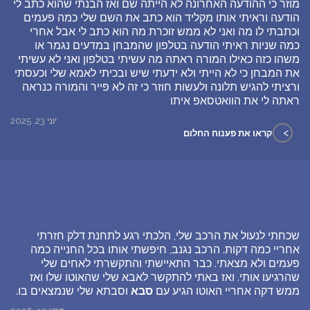
מוזר כי ההודעה האחרונה לא הייתה שם ואז הבנתי שהוא כתב לי
הודעה וראיתי אותו מקליד הוא כתב את השם שלי כמה פעמים
וכתבתי לו מה ואני לא ממש זוכרת מה הוא כתב לי אבל אחרי
כמה שניות ראיתי הודעה בטלפון שהמבחן במדעים נגמר או
משהו כזה כאילו המורה ראתה מה עשיתי בטלפון ואני לא עשיתי
את המבחן כי לא הייתי ולא ידעתי שיש ובכיתי לאמא שלי וכעסתי
ורציתי להגיש תלונה ולעשות חוזר כי זה לא פייר והמורה כנראה
ראתה לי את הוואטסאפ איתו
יוני 23, 2025
>
קראו את פענוח החלום
שכחתי לנעול את הרכב שלי, הלכתי רגע לתחנת דלק חזרתי
אחריי כמה דקות. הרכב נגנב, חיפשתי אותו בכל החנייה כמה
פעמים ולא מצאתי. כבר התאיישתי והתקשרתי לאחים שלי
שהרגיעו אותי. ואז באתי להתקשר לאבא שלי שהאוטו שלו ואז
ממש דקה אחריי האוטו הגיע עם
סבא
וסבתא שלי שנמצאים בו.