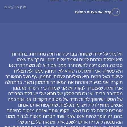
מרץ 26, 2025
>
קראו את פענוח החלום
חל.מתי על ילדה ששוחה בבריכה וזה חלק מתחרות, בתחרות
היא צוללת מתחת למים ונצמד אליה תמנון וכורך את עצמו
סביבה, היא צריכה להשתחרר ממנו אם היא לא משתחררת אז
היא פסולה. אני דואגת לה שהיא לא. תיחנק ממנו ולא תצליח
לעלות מעל המים. היא מצליחה לעלות. התמנון עף מעל המאוורר
תיקרה, אני בטעות פותחת את המאוורר והתמנון נמעך. בהתחלה
אני דואגת שאצטרך לנקות ואז אני שמחה כי זה עדיף מתמנון
מסתובב בבית. ואז נכנסת לסלון של
סבא
שלי יש דלת מפרידה
של הסלון. שהופך להיות חדר של מסיבת ריקודים, אני ועוד כמה
אנשים מחוץ לדלת ויש, מן מפלצות שתוקפות אותנו אנחנו
אומרים לכולם להיכנס שלא, יתקפו אותם ואנחנו מנסים להילחם
בהם, זה הופך להיות אנס שאני ושתי חברות מנסות לברוח ממנו
הוא מנסה להכריח אותנו לשכב איתו ואז אח של בן זוג שלי