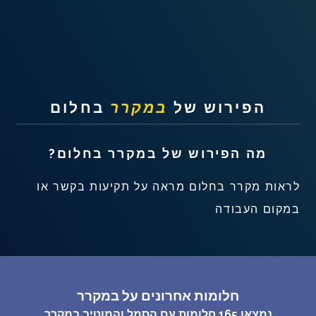
שאלות נפוצות
פענוח חלום אנושי
עלינו
הפירוש של
במקרר
בחלום
מדיניות פרטיות
מה הפירוש של
במקרר
בחלום?
הסכם שימוש
לראות מקרר בחלום מראה על תקיעות בקשר או
במקום העבודה
4
חלומות אחרונים על במקרר
נמצאו
165
חלומות עם הסמל והמוטיב
במקרר