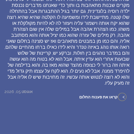
מקרים שבנות מתאהבות בו ותוך כדי שאנחנו מדברים נכנסת
ילדה רוסיה בלונדינית, גם יותר בגיל ההתבגרות אבל בהתחלה
שלו קטנה. מתיישבת לידו ומשמיעה לו הקלטה שהיא שהיא רוצה
שהוא יקח אותה וישמור עליה ויעזור לה לא להיות מקולקלת או
משהו, כמו הצהרת אהבה אבל במילים שלה אין שום הצהרת
אהבה, רק מילים של עזרה שהוא כמו יציל אותה והוא מסתובב
אליה, והם כמו מן במבטים מתאהבים ואז יש סצינה בחלום שאני
רואה אותו נוהג באיזה טנדר והיא לידו כאילו ברחו מהחיים שלהם,
והם במדבר נוהגים בין חולות, וברקע יש, קריינות של שלוש
שבועות אחרי הוא עדין איתה, אבל הוא לא בטוח מה הוא עושה
איתה וזה ברור לי כצופה מהצד שהוא מאז בה, והוא בדילמה של
להיפרד ממנה, אבל לא נעים לו, הוא לקח על עצמו תיק גדול מדי
והוא לא רוצה לנטוש אותה עכשיו. זה מחויבות שיש לו אליה אבל
זה מעיק עליו.
אוגוסט 05, 2026
>
קראו את פענוח החלום