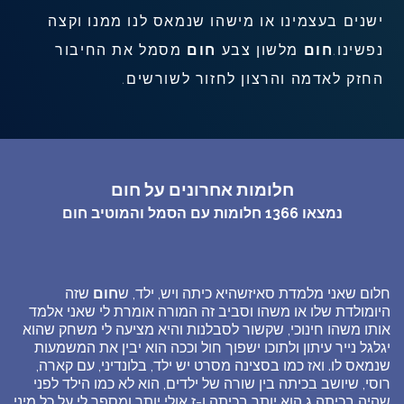
ישנים בעצמינו או מישהו שנמאס לנו ממנו וקצה
נפשינו.
חום
מלשון צבע
חום
מסמל את החיבור
החזק לאדמה והרצון לחזור לשורשים.
חלומות אחרונים על חום
נמצאו
1366
חלומות עם הסמל והמוטיב
חום
חלום שאני מלמדת סאיזשהיא כיתה ויש, ילד, ש
חום
שזה
היומולדת שלו או משהו וסביב זה המורה אומרת לי שאני אלמד
אותו משהו חינוכי, שקשור לסבלנות והיא מציעה לי משחק שהוא
יגלגל נייר עיתון ולתוכו ישפוך חול וככה הוא יבין את המשמעות
שנמאס לו. ואז כמו בסצינה מסרט יש ילד, בלונדיני, עם קארה,
רוסי, שיושב בכיתה בין שורה של ילדים, הוא לא כמו הילד לפני
שהיה בכיתה ג הוא יותר בכיתה ו-ז אולי יותר ומספר לי על כל מיני