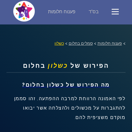
בס"ד
פענוח חלומות
פירוש חלומות
יומן החלומות שלך (0)
>
פענוח חלומות
>
סמלים בחלום
>
כשלון
סמלים בחלום
הפירוש של
כשלון
בחלום
אוסף החלומות
מה הפירוש של
כשלון
בחלום?
על מה חולמים
לפי האמונה הרווחת למרבה ההפתעה, זהו סממן
חלומות נפוצים
להתגברות על מכשולים ולהצלחה אשר יבואו
מוקדם משציפית להם.
רכישת אוצר החלומות
$