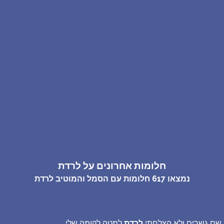
שאלות נפוצות
פענוח חלום אנושי
עלינו
מדיניות פרטיות
הסכם שימוש
2
חלומות אחרונים על לרדת
נמצאו
617
חלומות עם הסמל והמוטיב
לרדת
יה שם גשרים ולא הצלחתי
לרדת
למטה לקומה שלי