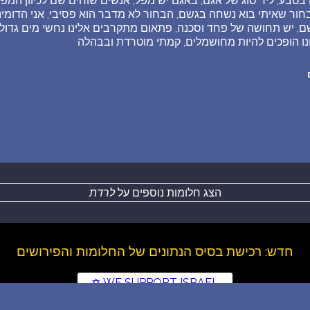
בטבע, ליד סוג של אגם, באגם יש מפל, אנשים שוחים שם לכיוון המפל
חור שאיתי בוא נשחה בגשם, הבחור לא מדבר הוא פסיבי, אני הדומינ
, יש תחושה של פחד וסכנה, פתאום מתקרבים אלינו נחשי מים גדולי
ו הופכים להיות מחושמלים, קמתי מוטרדת ובבהלה
הצג חלומות נוספים על
לרדת
חדש: רכישת בסיס הנתונים של החלומות והפירושים
WE SUPPORT ISRAEL ✡