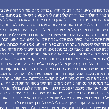
ת הנקודות שאני זוכר. קודם כל תדע שבחלק מהסיפור אני רואה את בע
 חברה חתולה לבנה. דודה שלי נתנה לי אופנוע פורש אדום ב
מתנה
. בח
מההתחלה פחדתי מאוד כל הזמן שייגנבו אותו. היא אמרה שאוכל להשווי
ד) ולנסוע לשם עם האופנוע הזה והיא אמרה שככה יהיו מלא בנות שירצו
בנות ירצו אותי בגלל אופנוע יקר... אבל כן נסעתי איתו בשכונה בקול
החברים. כי אני לא האדם הכי עשיר נגיד את זה ככה, ויש לי ילדים בכי
 שבן דוד שלי שעכשיו השתחרר מהצבא היה איתנו. אני נהגתי למרות שאני
ניון עם האופנוע, אבל לא באמת נסענו זה יותר ישבתי עליו והזזתי את
ו כשאני חושב על זה? בעצם יצאנו עם האוטו מהחנייה בבית שלי אז אול
 (מצד אמא שגדלתי איתו ורק השתחרר) באו לבקר אותי ומשם יצאנו עם
י רכבתי עליו בתוך הקניון אבל רק עם הרגליים כזה בלי מנוע ואז הייתי
 אני והפורש האדומה (אופנוע). נכנסו איתנו שתי נשים מבוגרות קצת וה
קומה אחת בלבד, אבל הקומה הייתה חשוכה מעורפלת ואני זוכר שחש
 ביקר פה בצורה לגיטימית עלינו. הפעם במדרגות. עם הפורש חחחח..
 ממזמן לא מאחורינו רק אני והבן דוד שלי בסוף החתול תום התיישב 
 הוא רואה אותו מלמטה) ונכנסת לקניון איזו חתולה לבנה גדולה שנראי
ושה בחורים שנראים שרודפים אחריה שיהיה ברור, לפעמים אני רוא
ום ואני רואה שהיא באה לכיווני ואני חושד בה אז אני בורח והאופנוע 
 בצידם. אבל הקניון צפוף וקשה לי לפלס לי דרך שם ביו כל הדוכנים ו
 ועכשיו היא נראית כמו יפאנית אמיתית לא חתולה) היא מומחית באיזה