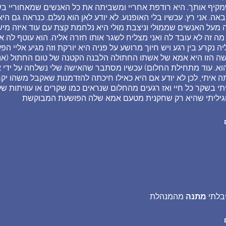
מקיף אותך. היא רודפת אחריי ומשביתה את כל האנשים שמאחוריי בשב
אה. אני רץ. עכשיו בלי האופנוע. לא יודע לאן הוא נעלם. כנראה גם היא
מעל האנשים שממולי וניצבת מולי היא נלחמת קצת עם עוד איזה מישהו
 זה לא עובד לה ואני מצליח לשגר אותו חזרה אליה. הוא עוטף לה א
 נקרע בין רגע ויש חיוך מרושע על פניה היא יורקת וזה מגיע אליי הפ
 הזו היא אמא של אשתו החתולה הלבנה הקטנה של טום החתול (אני 
הוא. עוד מתחילת החלום) עכשיו מסתבר שהאישה שלי נשלחה על ידי א
תה איתי, לכן לא יודע אם היא כאילו חיכתה להזדמנות שאקבל משהו י
תי בשקר כל חיי ואז רגעים מהחלום שנראים כמו שקרים או עוויתות של
וגיליתי שהיא רק שחקנית מטעם אמא שלה הפושעת המבוקשת
בלתי
מתנה
מהמנהלת