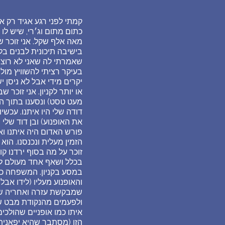
קמתי לפני רגע אגיד רק א
כתום מתום וג׳רי, שיש לו
מאה אלף שקל. אני זוכר ש
בישיבה תיכונית לבנים בלב
שאמרתי לה שאני לא רוצה ש
בעיקר רציתי להשוויץ מול 
או יותר לקניון. אני זוכר
מעט טסט) ונסענו בתוך הק
דודה שלי היו איתנו. עכשי
את האופנוע) ובן דוד שלי
פורש האדום היה איתנו ואנ
הזמין מעלית ונכנסנו. הוא
זוכר על מה בסוף ירדנו 
בכלל ושאף אחד מעולם לא
במסע בקניון. המשפחה כבר
והאופנוע מעליו (לידו אבל
שמבקשת עזרה ואחריה של
ולפעמים מהנקודת מבט של ת
איתו כמו אופניים שהולכים
הזו (מסתבר שהיא יפאנית,