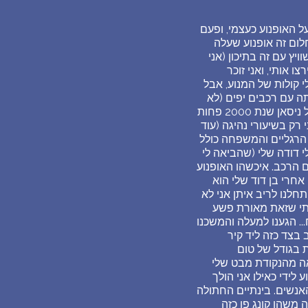
ל האופנוע כעצמי, ופעם
לום זה אופנוע שעלה
ץ עם זה בתיכון (אני
 אותי, ואני זוכר
י קולות של המנוע, אבל
תה עם רכבים יפים (לא
יקרים מידי אבל לא ניסן ישנה שנת 2000 ומשהו כמו שלמשפחה שלי יש) נסענו עם האוטו הכחול ניסאן שנת 2000 פחות
 רק בשיעורי נהיגה (עוד
 הרגליים והמשפחה כולל
י דודה שלי (שהביאה לי
 הרכב. איכשהו האופנוע
 אחרי בן דוד שלי הוא
תחלנו לריב איתן אני לא
בתי שזאת מאורת פשע
. הגענו למעלה והמשכנו
בצד כזה ליד קיר
ת בגודל של טום
ה מהנקודת מבט שלי
לידי כאילו אני הולך
האנשים. בינתיים החתולה
 משהו קונג פו כזה