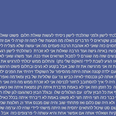
לכתי לישון ולפני שהלכתי לישון ניסיתי לעשות שאלת חלום פשוט שא
נכון שקוראים לי הדברים האלה מה הטעות שלי למה זה קורה לי אם זה 
סוים כזה שאני לא אוהבת הרבה פעמים מה אני עושה שלא מצליח לי 
כשיו באיזה גישה ועוד הרבה שאלות אני לא זוכרת כשהלכתי לישון רגע
שים שזה מה שגורם לי לסבול ושרואים אותי ככה. ועוד משהו שאני לא ז
אז הגיע לשבת ליידי (האקס שלי נתן) והחלום ממש יכולתי להרגיש את 
ת זה אני מרגישה את זה שוב אבל בקטע לא נעים ובחלום פשוט הרגשת
ם ילדה קטנה אותה היתה מהסיפור על השוקולד זיהיתי את הפנים ילדה
אותה לגן ונכנסתי לאיזה כביש צר עם שלוליות של בוץ ומאדמה ואפר
 היה לי איך להסתובב לחזור לכניסה אני לא זוכרת ממש מה היה ואני
 כל הזמן הזה אני לא באמת מדברת איתה רק נמצאת איתה ואז כשעבר
את כל הבוץ עלינו עם הגלגלים שלו ובגלל הבוץ כשהגענו לגן שלה הי
י כבר כזה חצי היתה חצי לא פשוט באמת לא דיברתי איתה בכלל כאילו 
ופתחתי את המגירה שלה ולא היה שם כ
ם סט שיכול להתאים יחסית ואז היתה מישהי ליידי שהיו לה ערמה של
קיות ושאלתי אותה אם אפשר אחת והיא עשתה לי פרצופים כזה אבל ב