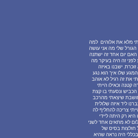
לתי מלא את אלוהים למה
הגורל שלי מה אני עושה
האם יום אחד זה ישתנה
 לפני זה היה בעיקר מה
וכרת. ישבנו באיזה
המגע שלו איך הוא נגע
י את זה רגיל לא אוהב
 קטנה וכאילו הייתי
 הכביש ונסעתי בו קצת
 חושבת שיצאתי מהרכב
נו ליד איזה שלולית
יתי צריכה להחליף לה
היא רק היתה ליידי
לום ואז פתחתי שוב והיה שם מכנס אחד ו2 חולצות שכלום לא מתאים אחד לשני
 חולצות בסיס של
כללי היה נראה שהיא