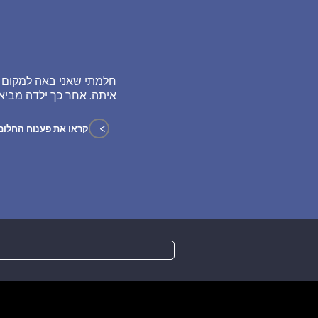
חלמתי שאני באה למקום כ
איתה. אחר כך ילדה מביאה
>
קראו את פענוח החלום