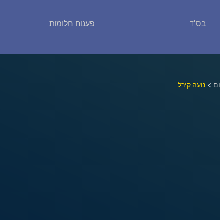
בס"ד
פענוח חלומות
פירוש חלומות
יומן החלומות שלך (0)
ם
>
נועה קירל
סמלים בחלום
אוסף החלומות
על מה חולמים
חלומות נפוצים
רכישת אוצר החלומות
$