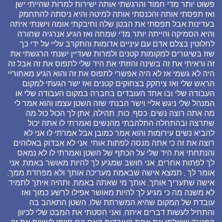
פשוט יותר מדי חמוד והרגשתי אותה ישירות למרות שהייתי ישן
ואז תפסתי אותה והכנסתי אותה למיטה והיא ניסתה להתחמק
בעדינות אבל תפסתי את הבטן שלה וחיבקתי אומה וישנתי איתה
והיא הסמיקה והייתה יותר מדי שמחה ואז הגיע אנרגיה שחורה
לחלוטין בצלם אדם עם עיניים אדומות והתקרב עליי על ידי כך
שזז בשיגורים למקומות קטנים ולמרות שעדיין ישנתי הרגשתי את
זה וראיתי את זה בשינה והזזתי את היד שלי לתפוס את זה אבל זה
היה לא גשמי אז לא היה אפשרי לתפוס את זה והוא הגיע מאחוריי
הראש שלי ואז ציחקק בצחוקים קטנים ואז ישר הגעתי למקום
העבודה שלי ובו אחד העובדים בחברה במקום העבודה שלי או
המנהל שלי ניגש אליי וישר הבנתי שזה השטן עצמו והוא אמר לי
מה אתה רוצה נשים, כסף, כוח, תהילה, אתן לך הכול כול מה
שתרצה ובהתחלה התלהבתי מהנשים ואמרתי לו אתה יכול
להביא נשים עירומות והוא אמר כמובן אבל אמרתי לו אני לא
רוצה את זה כי אתה מנסה לפתות אותי, אני לא אבדוק באלוהים
והנתחתי את היד שלי על הכתף של השטן ואמרתי לו לא נמאס
לך לפתות אחרים, אני חושב שמגיע לך להיות מאושר באמת, אני
אומר לך , תמצא אישה שבאמת מעריכה אותך ולא מפחדת ממך,
אישה שתעריך אותך, אותך מי שאתה באמת, ותהיה איתך לתמיד
לא משנה מה כי מגיע לך להיות מאושר אפילו לרשע כמוך ואז
עובדת של המקום שהיא המשרתת שלו, השטן התאהב בה
והתחיל לעשות דברים איתה, ואני הסטתי את המבט שלי לכיוון