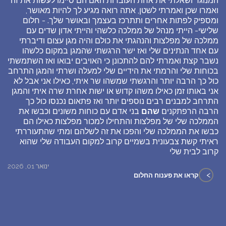
המנוגד ושאלתי את אחת העובדות האם הם סיימו לעשות את זה
ואמרו שכן ואמרתי לשטן, אתה רואה מגיע לך להיות מאושר,
ומספיק לפתות אחרים ותתרכז בעצמך ובאושר שלך. - חלום
שלישי- הייתי מנהל של ממלכה כלשהי והייתי אדון שדים עם
ממלכה של מפלצות והנהגתי את כולם והיה מגן עצום ודיברתי
עם אחד הנתינים שלי ואז ישר הרגשתי שהמגן במקום כלשהו
נשבר קצת ואמרתי להם להתכונן כי האויבים יבואו ואז השתמשתי
בכוחות שלי והרמתי את הידיים שלי למעלה ושרתי והמגן התרחב
כול כך הרבה יותר והרגשתי שמשהו שר איתי, כאילו אני אבל לא
אני באותו זמן כאילו משהו קדוש או ישות אחרת שרה איתי והמגן
התרחב למבנים רבים נוספים יותר ואז פתאום נכנסו כול כך
הרבה הרפתקנים
שהם
בני אדם עם כוחות משונים וכבשו את
הממלכה שלי של מפלצות והתחילו למכור מפלצות כאילו הם
כבשו את הממלכה שלי והפכו את זה לשלהם ומתי שהתעוררתי
ראיתי קשת צבעונית בשמיים קרוב למקום העבודה שלי שהוא
קרוב לבית שלי
ינואר 01, 2026
>
קראו את פענוח החלום