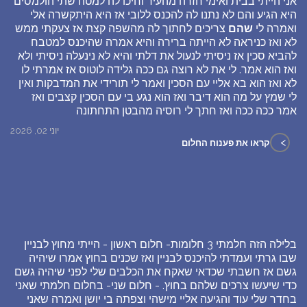
אני הייתי בבית ואימי חזרה מהעיר וחיכו לה למטה שתי הולמסים
היא הגיע והם לא נתנו לה להכנס ללובי אז היא היתקשרה אלי
ואמרה לי
שהם
צריכים לחתוך לה מהשפה קצת אז צעקתי ממש
לא ואז כניראה לא הייתה ברירה והיא אמרה שהיכנס למטבח
להביא סכין אז ניסיתי לנעול את דלתי והיא לא נינעלה ניסיתי ולא
ואז הוא אמר. לי את לא רוצה גם ככה גלידה לוטוס אז אמרתי לו
לא ואז הוא בא אליי עם הסכין ואמר לי תורידי את המדבקות ואין
לי שמץ על מה הוא דיבר ואז הוא נגע בי עם הסכין קצבים ואז
אמר ככה ככה ואז חתך לי רוסיה מהבטן התחתונה
יוני 02, 2026
>
קראו את פענוח החלום
בלילה הזה חלמתי 3 חלומות- חלום ראשון - הייתי מחוץ לבניין
שבו גרתי ועמדתי להיכנס לבניין ואז שכנים בחוץ אמרו שיהיה
גשם אז חשבתי שכדאי שאקח את הכלבים שלי לפני שיהיה גשם
כדי שיעשו צרכים שלהם בחוץ. - חלום שני- בחלום חלמתי שאני
בחדר שלי עוד והגיעה אליי מישהי וצפתה בי יושן ואמרה שאני